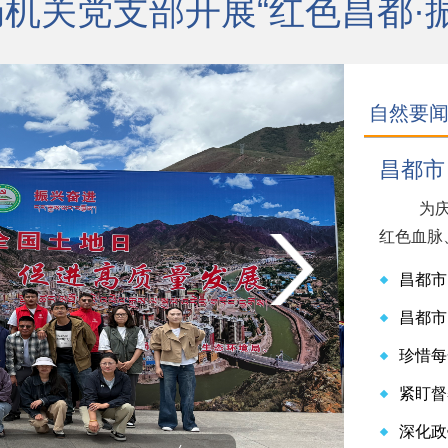
关党支部开展“红色昌都·振兴
自然要
昌都市
为庆
红色血脉、
昌都市
昌都市
珍惜每一
紧盯督察
深化政银